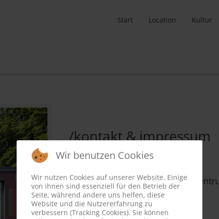
Start
Location
Kultur
/kontakt & impressum
Wir benutzen Cookies
Terminal Zepp
im Bürgerhaus Zeppelinheim
Wir nutzen Cookies auf unserer Website. Einige
c/o FB 43 Kultur- und Bildungszentr
von ihnen sind essenziell für den Betrieb der
Kapitän-Lehmann-Strasse 2
Seite, während andere uns helfen, diese
Website und die Nutzererfahrung zu
63263 Neu-Isenburg
verbessern (Tracking Cookies). Sie können
Tel: 06102 - 747 414