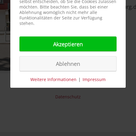
selbst entscheiden, ob Sie die Cookies zulassen
stefanie.kilian@stadt-neu-isenburg.
möchten. Bitte beachten Sie, dass bei einer
Ablehnung womöglich nicht mehr alle
Funktionalitäten der Seite zur Verfügung
stehen.
Akzeptieren
Ablehnen
Weitere Informationen
|
Impressum
Datenschutz